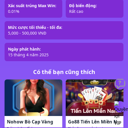
Xác suất trúng Max Win:
Độ biến động:
0.01%
Rất cao
Mức cược tối thiểu - tối đa:
5,000 - 500,000 VNĐ
Ngày phát hành:
15 tháng 4 năm 2025
Có thể bạn cũng thích
Nohow Bò Cạp Vàng
Go88 Tiến Lên Miền Nam